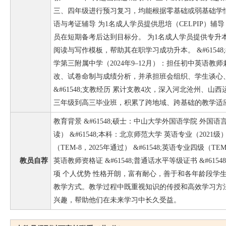
三、四年级进行预习复习，均能根据零基础或弱基础学情快速
语与考证辅导 为1名成人学员提供思培（CELPIP）
员在短期备考后达到目标分。 为1名成人学员提供专升
阅读与写作模板，帮助其在职学习成功升本。 &#6154
学第三附属中学（2024年9–12月）：担任初中英语
改、试卷命制与成绩分析，并承担班会组织、学生谈心
&#61548;支教经历 累计支教4次，深入河北沧州、
三年级到高三毕业班，积累了跨地域、跨基础的教学适
教育背景 &#61548;硕士：中山大学外国语学院 外
读） &#61548;本科：北京师范大学 英语专业（2021级）
（TEM-8，2025年通过） &#61548;英语专业四级（TEM-
教员自荐
英语教师资格证 &#61548;普通话水平等级证书 &#61
项 个人优势 性格开朗，富有耐心，善于和各年龄段学
教学方式。教学过程中既重视知识的传授和高效学习方
兴趣，帮助他们在未来学习中长久受益。