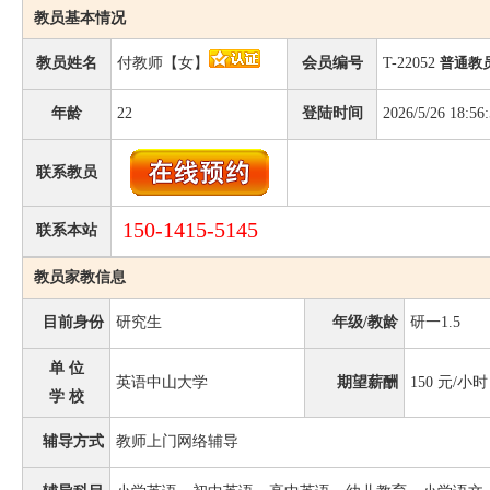
教员基本情况
教员姓名
付教师【女】
会员编号
T-22052
普通教
年龄
22
登陆时间
2026/5/26 18:56
联系教员
150-1415-5145
联系本站
教员家教信息
目前身份
研究生
年级/教龄
研一1.5
单 位
英语中山大学
期望薪酬
150
元/小时
学 校
辅导方式
教师上门网络辅导