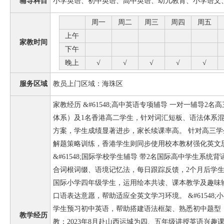
辅导科目
小学英语、初中英语、高中英语、幼儿教育、小学语文
周一
周二
周三
周四
周五
上午
家教时间
下午
晚上
√
√
√
√
√
服务区域
教员上门区域：海珠区
家教经历 &#61548;高中英语专项辅导 一对一辅导2
体系）及1名香港高二学生，针对词汇短板、语法体系
方案，学生成绩显著进步，家长续课率高。 针对高三
解题策略训练，香港学生则同步使用校本教材强化英文
&#61548;国际学校学生辅导 带2名国际高中学生系
合词根词缀、语境记忆法，每日跟踪反馈，2个月后学生
国际小学四年级学生，运用绘本共读、课本教学及趣味
口语表达意愿，帮助适应全英文学习环境。 &#61548
学生预习初中英语，帮助搭建语法框架、熟悉初中题型
教学经历
教：2023年8月赴山西运城为四、五年级讲授英语兴趣课