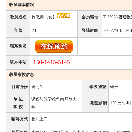
教员基本情况
教员姓名
许教师【女】
会员编号
T-22028
普通教
年龄
23
登陆时间
2026/7/4 13:09:
联系教员
150-1415-5145
联系本站
教员家教信息
目前身份
研究生
年级/教龄
研一
单 位
课程与教学论华南师范大
期望薪酬
150
元/小时
学 校
学
辅导方式
教师上门