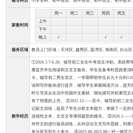
辅导科目
小学全科、初中英语、高中英语、初中语文、初中数学
周一
周二
周三
周四
周五
上午
家教时间
下午
晚上
√
√
√
服务区域
教员上门区域：天河区, 越秀区, 荔湾区, 海珠区, 白云区
①2026.5.7-6.28。辅导初三女生中考语文冲刺。系
重提升学生阅读和文言文板块。学生在备考时思路更清晰，答
今。辅导初二男生语文，一学期帮助学生从九十分到116
读和写作板块进行提升，辅导学生掌握阅读方法，提升
时引导其从生活中挖掘作文素材、细化描写并积累范文
有了明显的上升。 ②2025.12——至今。辅导的初二女
记叙文训练，提高了学生分析文本能力，掌握了一定的
教学经历
连续性文本、文言文等薄弱题型的难关。 ③2026.1
对作文的进行拔高训练，从对议论文无写作思路，到逐
多分提升到九十多分。 ④2025.06-2025.08一对一