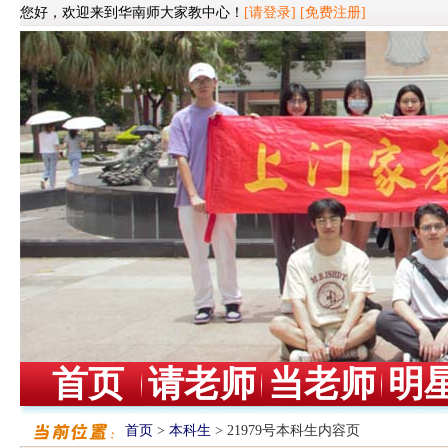
您好，欢迎来到华南师大家教中心！
[请登录]
[免费注册]
首页
请老师
当老师
明
首页
>
本科生
> 21979号本科生内容页