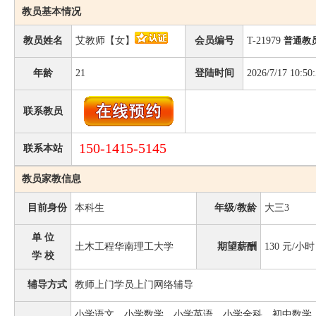
教员基本情况
教员姓名
艾教师【女】
会员编号
T-21979
普通教
年龄
21
登陆时间
2026/7/17 10:50
联系教员
150-1415-5145
联系本站
教员家教信息
目前身份
本科生
年级/教龄
大三3
单 位
土木工程华南理工大学
期望薪酬
130
元/小时
学 校
辅导方式
教师上门学员上门网络辅导
小学语文、小学数学、小学英语、小学全科、初中数学