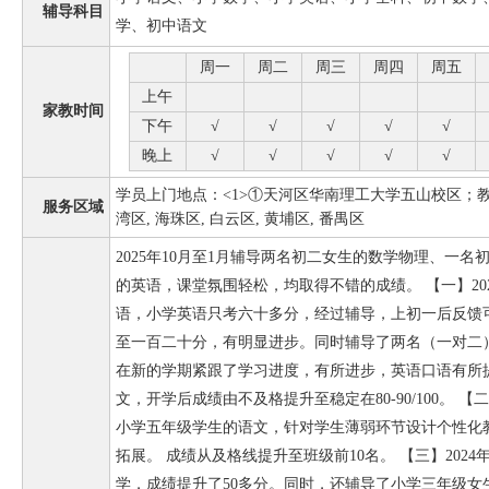
辅导科目
学、初中语文
周一
周二
周三
周四
周五
上午
家教时间
下午
√
√
√
√
√
晚上
√
√
√
√
√
学员上门地点：<1>①天河区华南理工大学五山校区
；教
服务区域
湾区, 海珠区, 白云区, 黄埔区, 番禺区
2025年10月至1月辅导两名初二女生的数学物理、一
的英语，课堂氛围轻松，均取得不错的成绩。 【一】20
语，小学英语只考六十多分，经过辅导，上初一后反馈
至一百二十分，有明显进步。同时辅导了两名（一对二
在新的学期紧跟了学习进度，有所进步，英语口语有所
文，开学后成绩由不及格提升至稳定在80-90/100。 【
小学五年级学生的语文，针对学生薄弱环节设计个性化
拓展。 成绩从及格线提升至班级前10名。 【三】202
学，成绩提升了50多分。同时，还辅导了小学三年级女