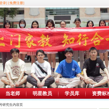
登录]
[免费注册]
当老师
明星教员
学员库
资费标
49号研究生内容页