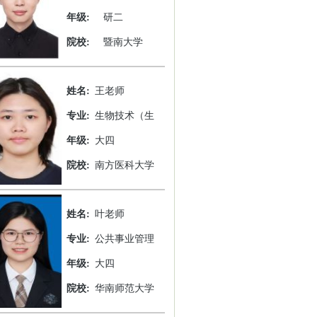
年级:
研二
院校:
暨南大学
姓名:
王老师
专业:
生物技术（生
年级:
大四
院校:
南方医科大学
姓名:
叶老师
专业:
公共事业管理
年级:
大四
院校:
华南师范大学