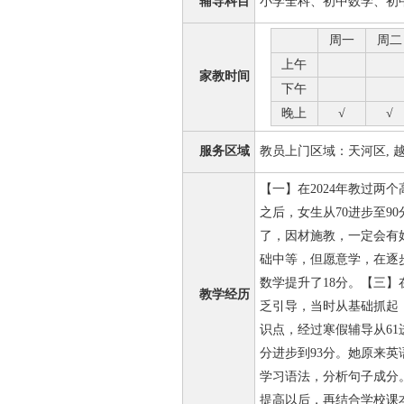
辅导科目
小学全科、初中数学、初
周一
周二
上午
家教时间
下午
晚上
√
√
服务区域
教员上门区域：天河区, 越秀
【一】在2024年教过两
之后，女生从70进步至9
了，因材施教，一定会有好
础中等，但愿意学，在逐
数学提升了18分。【三】
教学经历
乏引导，当时从基础抓起
识点，经过寒假辅导从61
分进步到93分。她原来
学习语法，分析句子成分
提高以后，再结合学校课