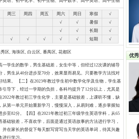
中英语、初中化学、初中生物、高中数学、高中英语、高中生物
周三
周四
周五
周六
周日
寒假
√
√
√
暑假
√
√
√
长期
√
√
√
√
√
√
短期
√
区, 海珠区, 白云区, 番禺区, 花都区
优秀
个高一学生的数学，男生基础差，女生中等，但经过12次课的辅导
0分，男生从40分进步至70分，效果显而易见。只要教学方法找对
结果。 【二】在2023年教过学生初中数学化学及生物，学生基
步引导下，经过一学期的负担，各科均提升了12分以上，尤其是
在2022年教过初三学生化学，主要是基础较差，上课听不懂，缺
，从第一单元开始重新学习，慢慢深入，从易到难，逐步掌握知
进步至82分。【四】在2021年教过初三年级学生英语学科，从65
英语基础较差，不喜欢学，后面是通过英语故事的方法进行学习，
。并在家长的督促下每天默写背写当天学的英语单词，待其兴趣
本进行学习。