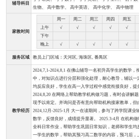
辅导科目
生物、 高中数学、 高中英语、 高中化学、 高中物理
周一
周二
周三
周四
周五
上午
√
√
√
√
√
家教时间
下午
晚上
√
√
√
√
√
服务区域
教员上门区域：天河区, 海珠区, 番禺区
2024,7,1-2024,8,1 在佛山辅导一名初升高学生的
中，对知识点进行分层和强化处理，耐心教导，辅以一
均反应良好，学生在高一入学过程中感觉衔接良好，提分20-3
2024,8,20 在网络上帮助教学机构做习题，有时会
现予以肯定。并询问是否有意向帮助机构接家教单，但
教学经历
2024,12月-2025-1月 大一在读期间，参与了跨学
数学，反馈良好，成绩提升显著。 2025.3-4月 在机
全科日常作业，帮助学生巩固日常知识，老师和学生均反映良好
一学生的数学，帮助其预习高二数学的内容，预习后，