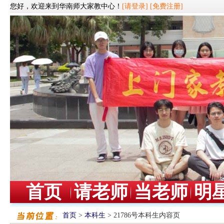
您好，欢迎来到华南师大家教中心！
[请登录]
[免费注册]
首页
请老师
当老师
明
首页
>
本科生
> 21786号本科生内容页