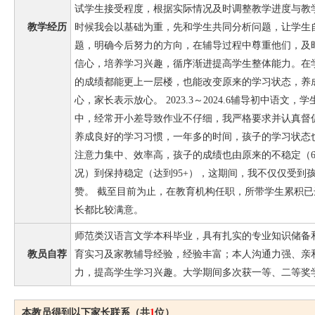
试学生接受程度，根据实际情况及时调整教学进度与教
教学经历
时候我会以基础为重，先和学生共同分析问题，让学生
题，明确今后努力的方向，在辅导过程中尊重他们，及
信心，培养学习兴趣，循序渐进提高学生整体能力。在
的成绩都能更上一层楼，也能改变原来的学习状态，养
心，家长表示放心。 2023.3～2024.6辅导初中语
中，经常开小差导致作业不仔细，我严格要求并认真督
养成良好的学习习惯，一年多的时间，孩子的学习状态
注意力集中、效率高，孩子的成绩也由原来的不稳定（60
况）到保持稳定（达到95+），这期间，我不仅仅受到
赞。 截至目前为止，在教育机构任职，所带学生累积已达
长都比较满意。
师范类汉语言文学本科毕业，具有扎实的专业知识储备
教员自荐
育实习及家教辅导经验，经验丰富；本人沟通力强、亲
力，提高学生学习兴趣。大学期间多次获一等、二等奖
本教员得到以下家长联系（共
1
位）