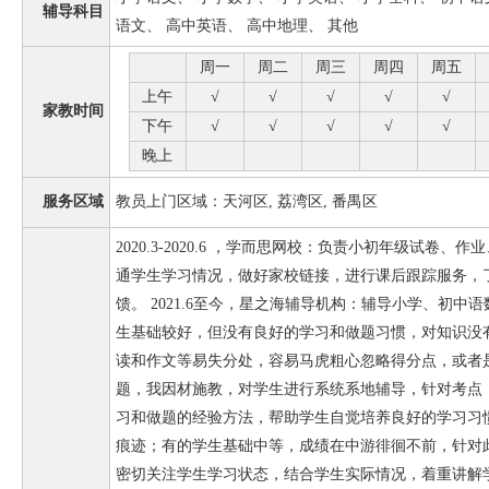
辅导科目
语文、 高中英语、 高中地理、 其他
周一
周二
周三
周四
周五
上午
√
√
√
√
√
家教时间
下午
√
√
√
√
√
晚上
服务区域
教员上门区域：天河区, 荔湾区, 番禺区
2020.3-2020.6 ，学而思网校：负责小初年级试卷
通学生学习情况，做好家校链接，进行课后跟踪服务，
馈。 2021.6至今，星之海辅导机构：辅导小学、初
生基础较好，但没有良好的学习和做题习惯，对知识没
读和作文等易失分处，容易马虎粗心忽略得分点，或者
题，我因材施教，对学生进行系统系地辅导，针对考点
习和做题的经验方法，帮助学生自觉培养良好的学习习
痕迹；有的学生基础中等，成绩在中游徘徊不前，针对
密切关注学生学习状态，结合学生实际情况，着重讲解