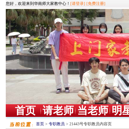
您好，欢迎来到华南师大家教中心！
[请登录]
[免费注册]
首页
请老师
当老师
明
首页
>
专职教员
> 21443号专职教员内容页