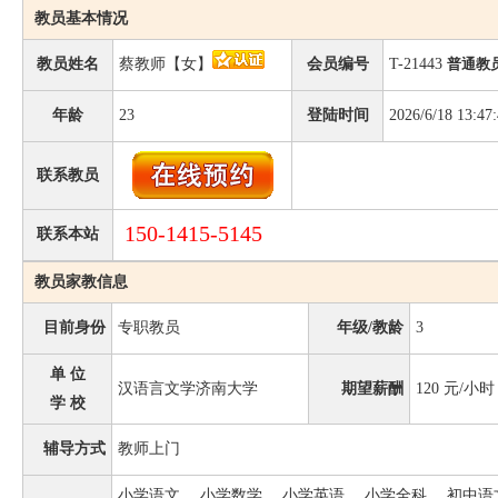
教员基本情况
教员姓名
蔡教师【女】
会员编号
T-21443
普通教
年龄
23
登陆时间
2026/6/18 13:47
联系教员
150-1415-5145
联系本站
教员家教信息
目前身份
专职教员
年级/教龄
3
单 位
汉语言文学济南大学
期望薪酬
120
元/小时
学 校
辅导方式
教师上门
小学语文、 小学数学、 小学英语、 小学全科、 初中语