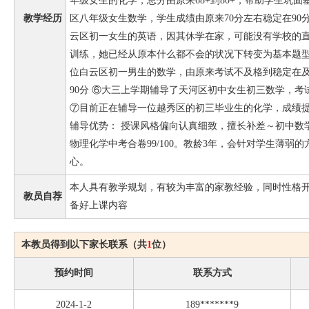
年级女生的化学，总分由原来68+到80+，帮助学生巩固
教学经历
区八年级女生数学，学生成绩由原来70分左右稳定在90
云区初一女生的英语，因其休学在家，可能没有学校的
训练，她已经从原本什么都不会的状况下转变为基本题型
位白云区初一男生的数学，由原来考试不及格到稳定在
90分 ⑥大三上学期辅导了天河区初中女生初三数学，
⑦目前正在辅导一位越秀区的初三毕业生的化学，成绩提
辅导优势： 授课风格偏向认真细致，擅长补差～初中数
物理化学中考合卷99/100。教龄3年，会针对学生薄弱
心。
本人具有教学规划，有较为丰富的家教经验，同时性格
教员自荐
备好上课内容
本教员得到以下家长联系（共
1
位）
预约时间
联系方式
2024-1-2
189*******9