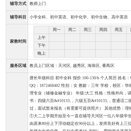
辅导方式
教师上门
辅导科目
小学全科、初中英语、初中化学、初中生物、高中英语
周一
周二
周三
周四
周五
上午
家教时间
下午
晚上
服务区域
教员上门区域：天河区, 越秀区, 海珠区, 番禺区
擅长年级科目:初中全科 报价:100-130/h 个人简历 姓名
QQ：1872468402 性别：女 教龄：三年 学校，校区
理专业（辅修金融专业） 年级∶大三 性格：性格外向，
书：四级六百&#10133;，六级五百&#10133;，普
过，面试暂未报名（有需要可提供照片） 其他优势：理科
①大二上学期开始至今一直在辅导天河区一位八年级学
由原来80分上下浮动稳定在90分以上，发挥良好有上三