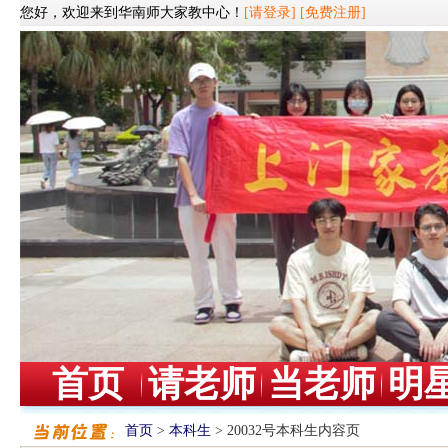
您好，欢迎来到华南师大家教中心！
[请登录]
[免费注册]
首页
请老师
当老师
明
首页
>
本科生
> 20032号本科生内容页