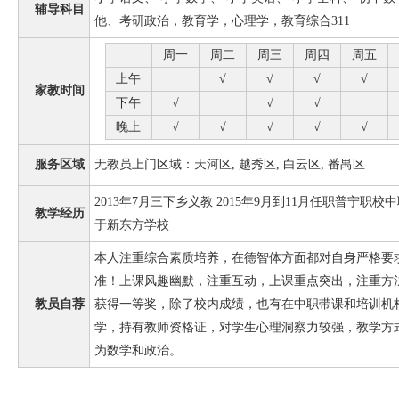
辅导科目
他、考研政治，教育学，心理学，教育综合311
周一
周二
周三
周四
周五
上午
√
√
√
√
家教时间
下午
√
√
√
晚上
√
√
√
√
√
服务区域
无教员上门区域：天河区, 越秀区, 白云区, 番禺区
2013年7月三下乡义教 2015年9月到11月任职普宁职校中
教学经历
于新东方学校
本人注重综合素质培养，在德智体方面都对自身严格要
准！上课风趣幽默，注重互动，上课重点突出，注重方
教员自荐
获得一等奖，除了校内成绩，也有在中职带课和培训机
学，持有教师资格证，对学生心理洞察力较强，教学方
为数学和政治。