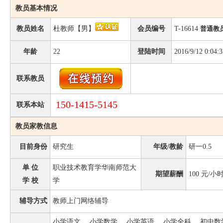
教员基本情况
教员姓名
杜教师【男】
会员编号
T-16614
普通教
年龄
22
登陆时间
2016/9/12 0:04:3
联系教员
150-1415-5145
联系本站
教员家教信息
目前身份
研究生
年级/教龄
研一0.5
单 位
职业技术教育学华南师范大
期望薪酬
100
元/小
学 校
学
辅导方式
教师上门网络辅导
小学语文、 小学数学、 小学英语、 小学全科、 初中数