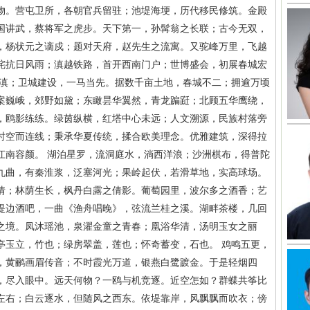
物。营屯卫所，各朝官兵留驻；池堤海埂，历代移民修筑。金殿
国讲武，蔡将军之虎步。天下第一，孙髯翁之长联；古今无双，
，杨状元之谪戍；题对天府，赵先生之流寓。又驼峰万里，飞越
咤抗日风雨；滇越铁路，首开西南门户；世博盛会，初展春城宏
入滇；卫城建设，一马当先。据数千亩土地，春城不二；拥逾万顷
案巍峨，郊野如黛；东瞰昙华翼然，青龙蹁跹；北顾五华鹰绕，
，鸥影练练。绿茵纵横，红塔中心未远；人文溯源，民族村落旁
时空而连线；秉承华夏传统，揉合欧美理念。优雅建筑，深得拉
江南容颜。 湖泊星罗，流洞庭水，淌西洋浪；沙洲棋布，得普陀
九曲，有秦淮浆，泛塞河光；果岭起伏，若滑草地，实高球场。
情；林荫生长，枫丹白露之倩影。葡萄园里，波尔多之酒香；艺
堤边酒吧，一曲《渔舟唱晚》，弦流兰桂之溪。湖畔茶楼，几回
之境。凤沐瑶池，泉濯金童之青春；凰浴华清，汤明玉女之丽
亭玉立，竹也；绿房翠盖，莲也；怀奇蓄变，石也。 鸡鸣五更，
，黄鹂画眉传音；不时霞光万道，银燕白鹭踱金。于是轻烟四
，尽入眼中。远天何物？一鸥与机竞逐。近空怎如？群蝶共筝比
左右；白云逐水，但随风之西东。依堤靠岸，风飘飘而吹衣；傍