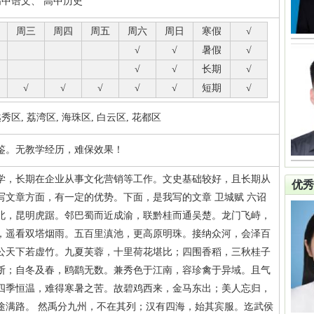
高中语文、 高中历史
周三
周四
周五
周六
周日
寒假
√
√
√
暑假
√
√
√
长期
√
√
√
√
√
√
短期
√
区, 荔湾区, 海珠区, 白云区, 花都区
鉴。无教学经历，难保效果！
大学，长期在企业从事文化营销等工作。文史基础较好，且长期从
优秀
写文章方面，有一定的优势。下面，是我写的文章 卫城赋 六诏
北，昆明虎踞。邻巴蜀而近成渝，联黔桂而通吴楚。龙门飞峙，
，遥看双塔烟雨。五百里滇池，更高原明珠。接纳众河，会泽百
公天下若虚竹。九夏芙蓉，十里荷花堪比；四围香稻，三秋桂子
断；自冬及春，鸥鹞无数。兼秀色于江南，容珍禽于异域。且气
四季恒温，难得寒暑之苦。故碧鸡西来，金马东出；美人忘归，
途满路。 然禹分九州，不在其列；汉有四海，始其宾服。迄武侯