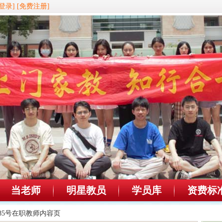
登录]
[免费注册]
当老师
明星教员
学员库
资费标
6485号在职教师内容页