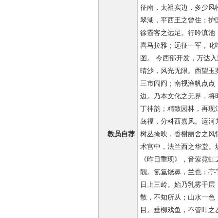
征南，太祖实边，多少风
翠湖，平西王之曾住；护
徐霞客之远足。行吟滇池
喜马拉雅；远征一军，叱
图。 今西部开发，万达
晴沙，风光无限。西望玉
三市闾阎；南视渔帆点点
边。乃本文化之无界，将
丁神韵；精致园林，再现
岛福，分科西嘉风。运河
教员自荐
树丛掩映，香榭丽舍之风
术宫中，法兰西之华堂。
《昨日重现》，音萦霓虹
靓。氤氲饶鼻，兰也；亭
日上三岭。始乃乳雾千层
散，不知所从；山水一色
目。垂柳戏鱼，不管叶之