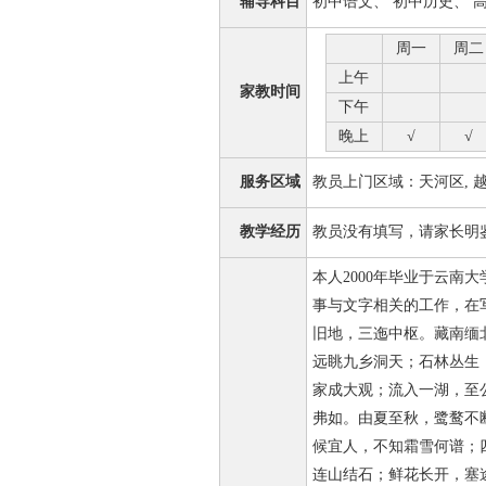
辅导科目
初中语文、 初中历史、 
周一
周二
上午
家教时间
下午
晚上
√
√
服务区域
教员上门区域：天河区, 越秀
教学经历
教员没有填写，请家长明
本人2000年毕业于云南
事与文字相关的工作，在
旧地，三迤中枢。藏南缅
远眺九乡洞天；石林丛生
家成大观；流入一湖，至
弗如。由夏至秋，鹭鹜不
候宜人，不知霜雪何谱；
连山结石；鲜花长开，塞