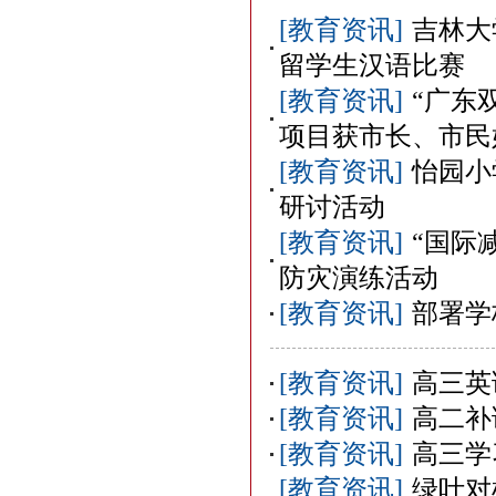
[教育资讯]
吉林大
留学生汉语比赛
[教育资讯]
“广东
项目获市长、市民
[教育资讯]
怡园小
研讨活动
[教育资讯]
“国际
防灾演练活动
[教育资讯]
部署学
[教育资讯]
高三英
[教育资讯]
高二补
[教育资讯]
高三学
[教育资讯]
绿叶对