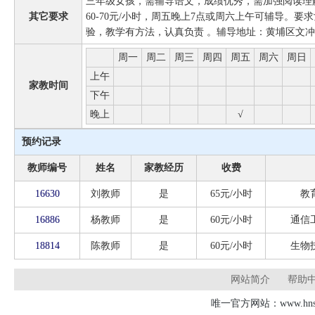
三年级女孩，需辅导语文，成绩优秀，需加强阅读理
其它要求
60-70元/小时，周五晚上7点或周六上午可辅导。
验，教学有方法，认真负责 。辅导地址：黄埔区文冲
周一
周二
周三
周四
周五
周六
周日
上午
家教时间
下午
晚上
√
预约记录
教师编号
姓名
家教经历
收费
16630
刘教师
是
65元/小时
教
16886
杨教师
是
60元/小时
通信
18814
陈教师
是
60元/小时
生物
网站简介
帮助
唯一官方网站：www.hnsd