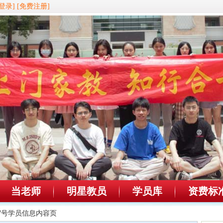
登录]
[免费注册]
当老师
明星教员
学员库
资费标
127号学员信息内容页