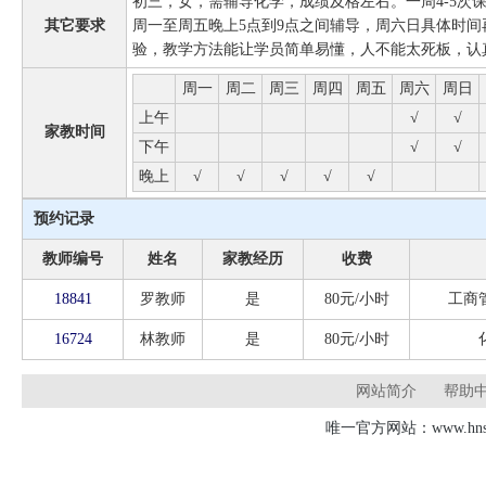
初三，女，需辅导化学，成绩及格左右。一周4-5次课，
其它要求
周一至周五晚上5点到9点之间辅导，周六日具体时
验，教学方法能让学员简单易懂，人不能太死板，认
周一
周二
周三
周四
周五
周六
周日
上午
√
√
家教时间
下午
√
√
晚上
√
√
√
√
√
预约记录
教师编号
姓名
家教经历
收费
18841
罗教师
是
80元/小时
工商
16724
林教师
是
80元/小时
网站简介
帮助
唯一官方网站：www.hnsd