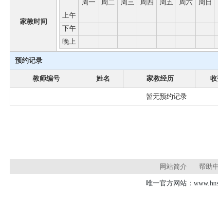
周一
周二
周三
周四
周五
周六
周日
上午
家教时间
下午
晚上
预约记录
教师编号
姓名
家教经历
收
暂无预约记录
网站简介
帮助
唯一官方网站：www.hnsd