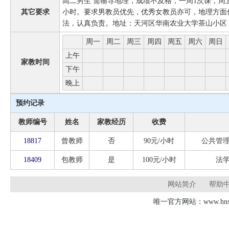
高二男生 需辅导地理，成绩不及格，一周1次课，周五
其它要求
小时。要求男教员优先，优秀女教员亦可，地理方面
法，认真负责。地址：天河区华南农业大学茶山小区
周一
周二
周三
周四
周五
周六
周日
上午
家教时间
下午
晚上
预约记录
教师编号
姓名
家教经历
收费
18817
曾教师
否
90元/小时
公共管
18409
包教师
是
100元/小时
法
网站简介
帮助
唯一官方网站：www.hnsd