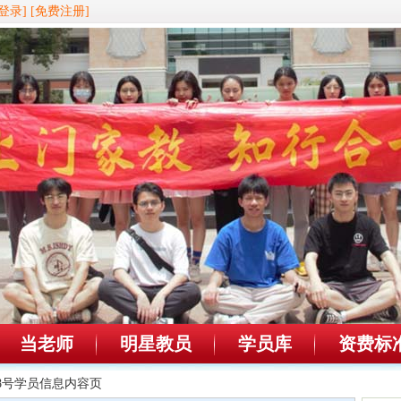
登录]
[免费注册]
当老师
明星教员
学员库
资费标
998号学员信息内容页