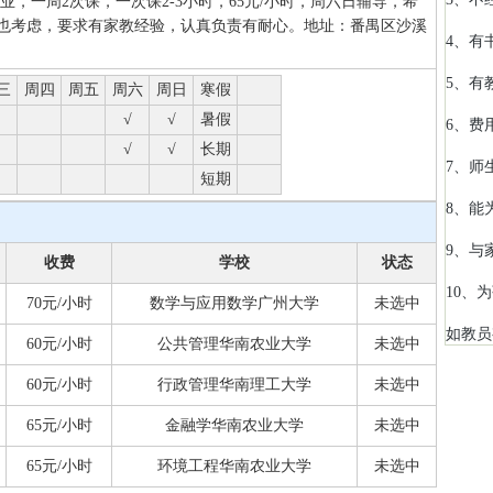
业，一周2次课，一次课2-3小时，65元/小时，周六日辅导，希
也考虑，要求有家教经验，认真负责有耐心。地址：番禺区沙溪
4、有
5、有
三
周四
周五
周六
周日
寒假
√
√
暑假
6、费
√
√
长期
7、师
短期
8、能
9、与
收费
学校
状态
10、
70元/小时
数学与应用数学广州大学
未选中
如教员
60元/小时
公共管理华南农业大学
未选中
60元/小时
行政管理华南理工大学
未选中
65元/小时
金融学华南农业大学
未选中
65元/小时
环境工程华南农业大学
未选中