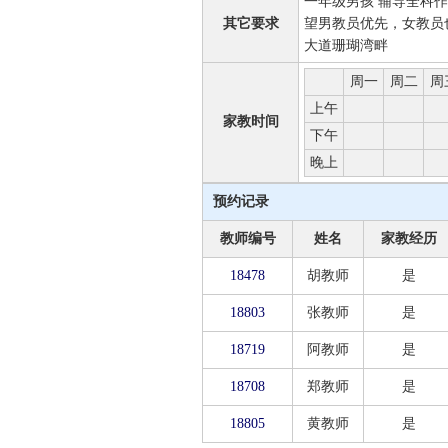
一年级男孩 辅导全科作
其它要求
望男教员优先，女教员
大道珊瑚湾畔
周一
周二
周
上午
家教时间
下午
晚上
预约记录
教师编号
姓名
家教经历
18478
胡教师
是
18803
张教师
是
18719
阿教师
是
18708
郑教师
是
18805
黄教师
是