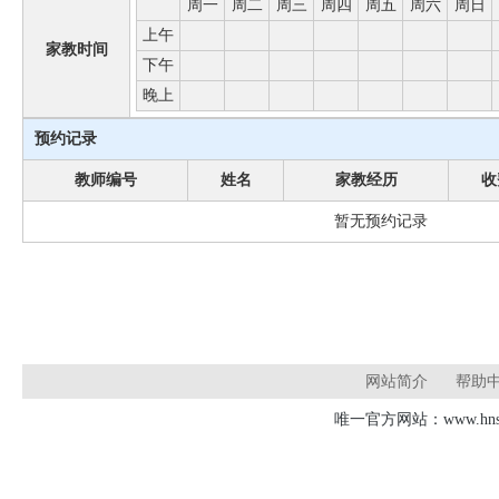
周一
周二
周三
周四
周五
周六
周日
上午
家教时间
下午
晚上
预约记录
教师编号
姓名
家教经历
收
暂无预约记录
网站简介
帮助
唯一官方网站：www.hnsd