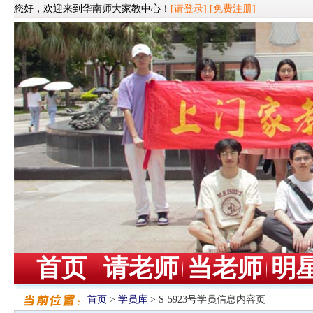
您好，欢迎来到华南师大家教中心！
[请登录]
[免费注册]
首页
请老师
当老师
明
首页
>
学员库
> S-5923号学员信息内容页