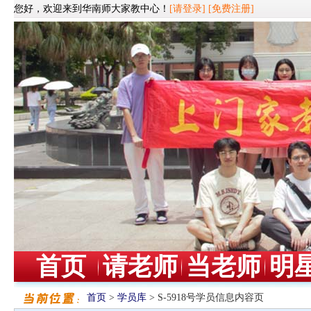
您好，欢迎来到华南师大家教中心！
[请登录]
[免费注册]
首页
请老师
当老师
明
首页
>
学员库
> S-5918号学员信息内容页