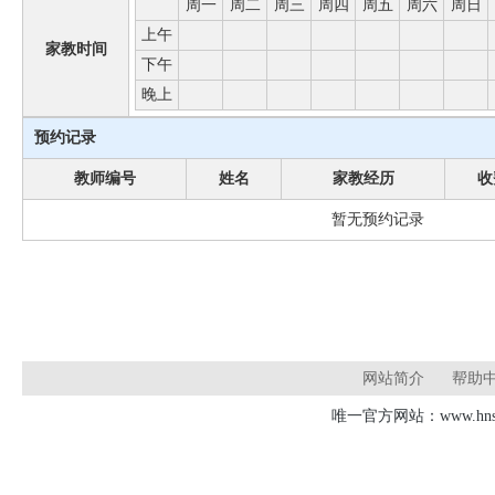
周一
周二
周三
周四
周五
周六
周日
上午
家教时间
下午
晚上
预约记录
教师编号
姓名
家教经历
收
暂无预约记录
网站简介
帮助
唯一官方网站：www.hnsd