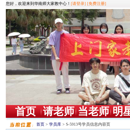
您好，欢迎来到华南师大家教中心！
[请登录]
[免费注册]
首页
请老师
当老师
明
首页
>
学员库
> S-5913号学员信息内容页