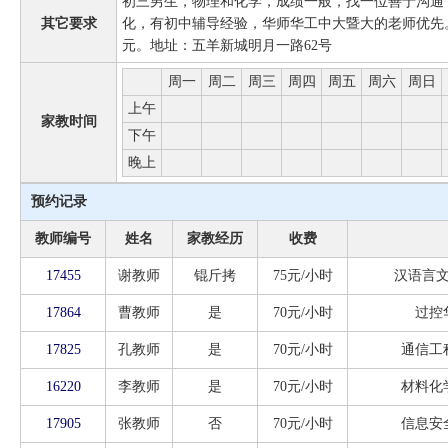
初三男生，物理和化学，成绩一般，找一位善于沟通
其它要求
化，有初中辅导经验，华师华工中大暨大的老师优先
元。地址：五羊新城明月一路62号
周一
周二
周三
周四
周五
周六
周日
上午
家教时间
下午
晚上
预约记录
教师编号
姓名
家教经历
收费
17455
谢教师
锟斤拷
75元/小时
汉语言
17864
曹教师
是
70元/小时
过控
17825
孔教师
是
70元/小时
通信工
16220
李教师
是
70元/小时
材料化
17905
张教师
否
70元/小时
信息安