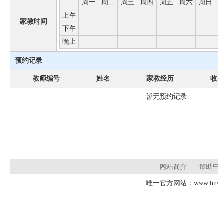
周一
周二
周三
周四
周五
周六
周日
上午
家教时间
下午
晚上
预约记录
教师编号
姓名
家教经历
收
暂无预约记录
网站简介
帮助
唯一官方网站：www.hnsd