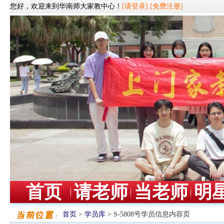
您好，欢迎来到华南师大家教中心！
[请登录]
[免费注册]
首页
请老师
当老师
明
首页
>
学员库
> S-5808号学员信息内容页