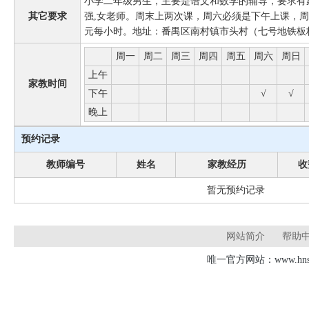
小学二年级男生，主要是语文和数学的辅导，要求有
其它要求
强,女老师。周末上两次课，周六必须是下午上课，周
元每小时。地址：番禺区南村镇市头村（七号地铁板
周一
周二
周三
周四
周五
周六
周日
上午
家教时间
下午
√
√
晚上
预约记录
教师编号
姓名
家教经历
收
暂无预约记录
网站简介
帮助
唯一官方网站：www.hnsd