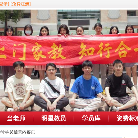
登录]
[免费注册]
当老师
明星教员
学员库
资费标
710号学员信息内容页