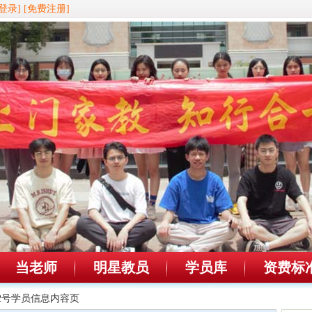
登录]
[免费注册]
当老师
明星教员
学员库
资费标
442号学员信息内容页