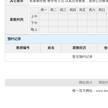
其它要求
有家教经验 教学有方法 认真且有教案，退休公办教
周一
周二
周三
周四
周五
周六
周日
上午
家教时间
下午
晚上
预约记录
教师编号
姓名
家教经历
收
暂无预约记录
网站简介
帮助
唯一官方网站：www.hnsd