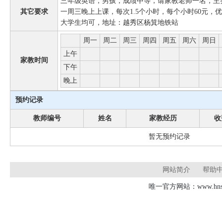
三年级英语，男孩，成绩中等，请家教老师一名，主
其它要求
一周三晚上上课，每次1.5个小时，每个小时60元
大学生均可，地址：越秀区杨箕地铁站
周一
周二
周三
周四
周五
周六
周日
上午
家教时间
下午
晚上
预约记录
教师编号
姓名
家教经历
收
暂无预约记录
网站简介
帮助
唯一官方网站：www.hnsd