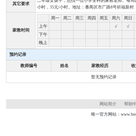
二年级女孩子，想找一位小学全科的家教老师。每周
其它要求
小时，35元/小时。地址：番禺区市广路8号祈福新村
周一
周二
周三
周四
周五
周六
周日
上午
√
√
家教时间
下午
晚上
预约记录
教师编号
姓名
家教经历
收
暂无预约记录
网站简介
帮助
唯一官方网站：www.hnsd