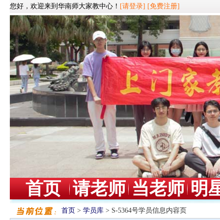
您好，欢迎来到华南师大家教中心！
[请登录]
[免费注册]
首页
请老师
当老师
明
首页
>
学员库
> S-5364号学员信息内容页