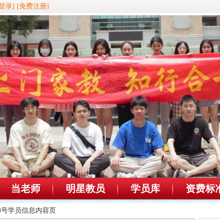
登录]
[免费注册]
当老师
明星教员
学员库
资费标
353号学员信息内容页