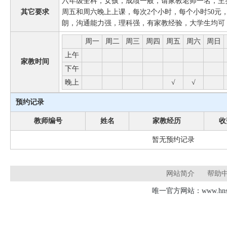
六年级全科，女孩，成绩一般，请家教老师一名，主
其它要求
周五和周六晚上上课，每次2个小时，每个小时50元
朗，沟通能力强，理科强，有家教经验，大学生均可
周一
周二
周三
周四
周五
周六
周日
上午
家教时间
下午
晚上
√
√
预约记录
教师编号
姓名
家教经历
收
暂无预约记录
网站简介
帮助
唯一官方网站：www.hnsd