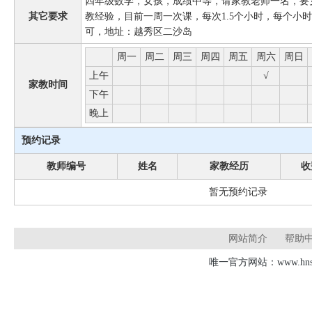
四年级数学，女孩，成绩中等，请家教老师一名，要
其它要求
教经验，目前一周一次课，每次1.5个小时，每个小
可，地址：越秀区二沙岛
周一
周二
周三
周四
周五
周六
周日
上午
√
家教时间
下午
晚上
预约记录
教师编号
姓名
家教经历
收
暂无预约记录
网站简介
帮助
唯一官方网站：www.hnsd