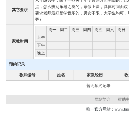
六年级男生，想学一些关于小学音乐方面的知识，比
点，怎么辨别乐器之类的，寒假上课，具体时间面议，
其它要求
要求老师最好是学音乐的，男女不限，大学生均可，
旁）
周一
周二
周三
周四
周五
周六
周日
上午
家教时间
下午
晚上
预约记录
教师编号
姓名
家教经历
收
暂无预约记录
网站简介
帮助
唯一官方网站：www.hnsd