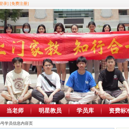
登录]
[免费注册]
当老师
明星教员
学员库
资费标
316号学员信息内容页