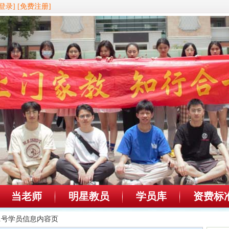
登录]
[免费注册]
当老师
明星教员
学员库
资费标
301号学员信息内容页