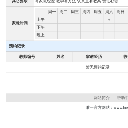
其它要求
有家教经验 教学有方法 认真且有教案 责任心强
周一
周二
周三
周四
周五
周六
周日
上午
√
家教时间
下午
晚上
预约记录
教师编号
姓名
家教经历
收
暂无预约记录
网站简介
帮助
唯一官方网站：www.hnsd