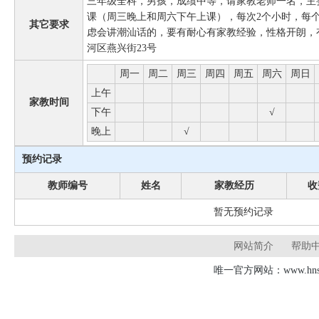
三年级全科，男孩，成绩中等，请家教老师一名，主
课（周三晚上和周六下午上课），每次2个小时，每个
其它要求
虑会讲潮汕话的，要有耐心有家教经验，性格开朗，
河区燕兴街23号
周一
周二
周三
周四
周五
周六
周日
上午
家教时间
下午
√
晚上
√
预约记录
教师编号
姓名
家教经历
收
暂无预约记录
网站简介
帮助
唯一官方网站：www.hnsd