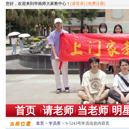
您好，欢迎来到华南师大家教中心！
[请登录]
[免费注册]
首页
请老师
当老师
明
首页
>
学员库
> S-5243号学员信息内容页