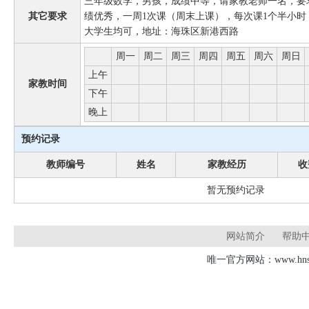
三年级数学，男孩，成绩中等，请家教老师一名，要
其它要求
绩优秀，一周1次课（周末上课），每次课1个半小时
大学生均可，地址：海珠区新港西路
周一
周二
周三
周四
周五
周六
周日
上午
家教时间
下午
晚上
预约记录
教师编号
姓名
家教经历
收
暂无预约记录
网站简介
帮助
唯一官方网站：www.hnsd