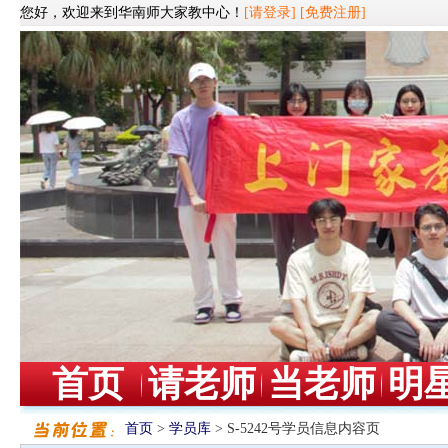
您好，欢迎来到华南师大家教中心！
[请登录]
[免费注册]
首页
请老师
当老师
明
首页
>
学员库
> S-5242号学员信息内容页