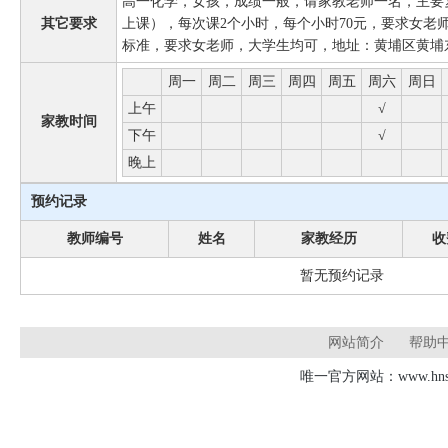
高一化学，女孩，成绩一般，请家教老师一名，主要
其它要求
上课），每次课2个小时，每个小时70元，要求女老
标准，要求女老师，大学生均可，地址：黄埔区黄埔东
周一
周二
周三
周四
周五
周六
周日
上午
√
家教时间
下午
√
晚上
预约记录
教师编号
姓名
家教经历
收
暂无预约记录
网站简介
帮助
唯一官方网站：www.hnsd