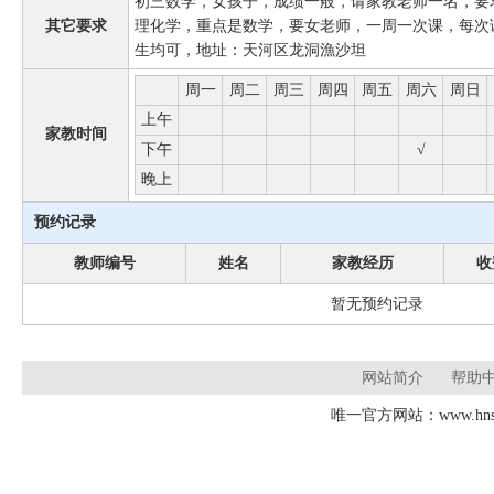
初三数学，女孩子，成绩一般，请家教老师一名，要
其它要求
理化学，重点是数学，要女老师，一周一次课，每次课
生均可，地址：天河区龙洞漁沙坦
周一
周二
周三
周四
周五
周六
周日
上午
家教时间
下午
√
晚上
预约记录
教师编号
姓名
家教经历
收
暂无预约记录
网站简介
帮助
唯一官方网站：www.hnsd