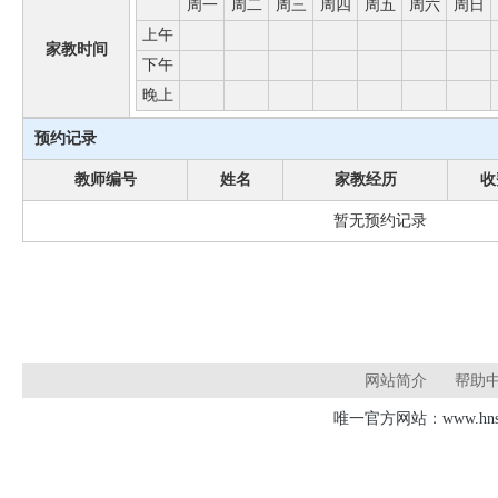
周一
周二
周三
周四
周五
周六
周日
上午
家教时间
下午
晚上
预约记录
教师编号
姓名
家教经历
收
暂无预约记录
网站简介
帮助
唯一官方网站：www.hnsd