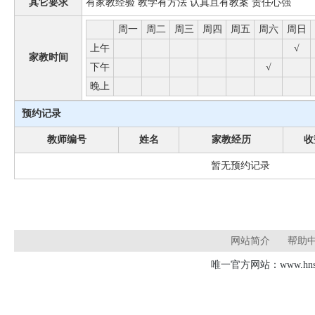
其它要求
有家教经验 教学有方法 认真且有教案 责任心强
周一
周二
周三
周四
周五
周六
周日
上午
√
家教时间
下午
√
晚上
预约记录
教师编号
姓名
家教经历
收
暂无预约记录
网站简介
帮助
唯一官方网站：www.hnsd