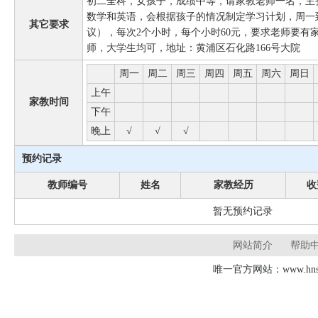
初二全科，女孩子，成绩中等，请家教老师一名，主
数学和英语，会根据孩子的情况制定学习计划，周一
其它要求
议），每次2个小时，每个小时60元，要求老师要有
师，大学生均可，地址：黄浦区石化路166号大院
周一
周二
周三
周四
周五
周六
周日
上午
家教时间
下午
晚上
√
√
√
预约记录
教师编号
姓名
家教经历
收
暂无预约记录
网站简介
帮助
唯一官方网站：www.hnsd