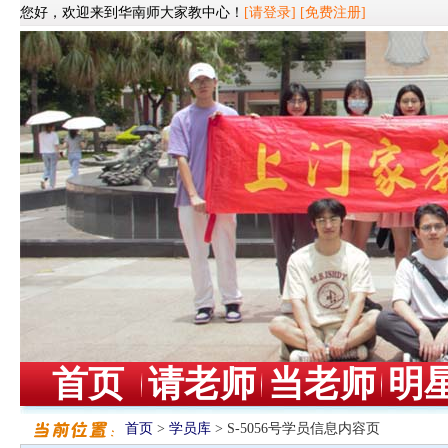
您好，欢迎来到华南师大家教中心！
[请登录]
[免费注册]
首页
请老师
当老师
明
首页
>
学员库
> S-5056号学员信息内容页