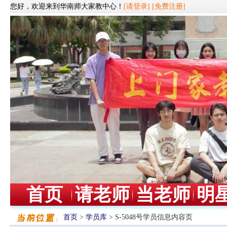
您好，欢迎来到华南师大家教中心！
[请登录]
[免费注册]
首页
请老师
当老师
明
首页
>
学员库
> S-5048号学员信息内容页