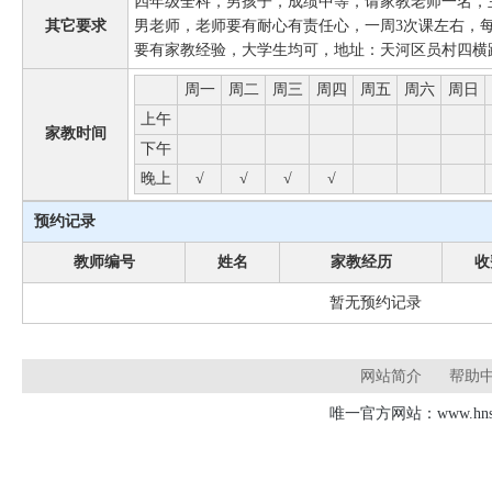
四年级全科，男孩子，成绩中等，请家教老师一名，
其它要求
男老师，老师要有耐心有责任心，一周3次课左右，每
要有家教经验，大学生均可，地址：天河区员村四横
周一
周二
周三
周四
周五
周六
周日
上午
家教时间
下午
晚上
√
√
√
√
预约记录
教师编号
姓名
家教经历
收
暂无预约记录
网站简介
帮助
唯一官方网站：www.hnsd