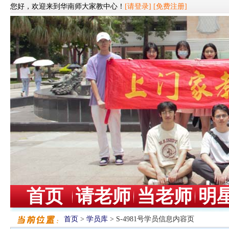
您好，欢迎来到华南师大家教中心！
[请登录]
[免费注册]
首页
请老师
当老师
明
首页
>
学员库
> S-4981号学员信息内容页