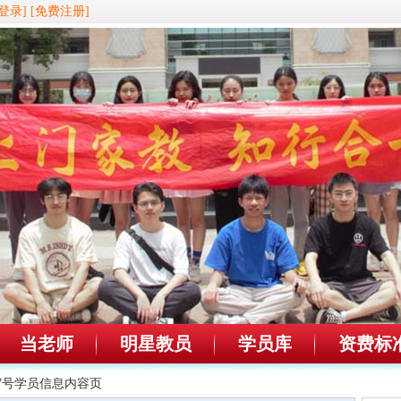
登录]
[免费注册]
当老师
明星教员
学员库
资费标
967号学员信息内容页