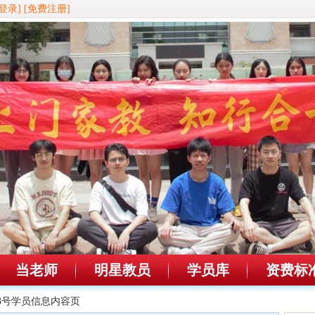
登录]
[免费注册]
当老师
明星教员
学员库
资费标
963号学员信息内容页