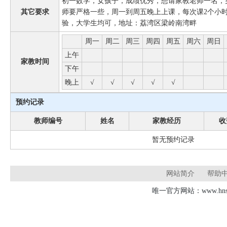
初一数学，女孩子，成绩优秀，想请家教老师一名，
其它要求
师要严格一些，周一到周五晚上上课，每次课2个小时
验，大学生均可，地址：荔湾区梁岭南湾畔
周一
周二
周三
周四
周五
周六
周日
上午
家教时间
下午
晚上
√
√
√
√
√
预约记录
教师编号
姓名
家教经历
收
暂无预约记录
网站简介
帮助
唯一官方网站：www.hnsd