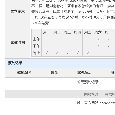
初一升初二数学 男孩子 成绩不理想，主要巩固基础
不一样，是湖南教材，要求有家教经验的老师，教学
其它要求
普通话标准，认真且有教案，男女均可，大学生均可。
一周3次课左右，每次课2小时，每小时50元，具体
BRT车站旁
周一
周二
周三
周四
周五
周六
周日
上午
√
√
家教时间
下午
√
√
晚上
√
√
√
√
√
预约记录
教师编号
姓名
家教经历
收
暂无预约记录
网站简介
帮助
唯一官方网站：www.hnsd