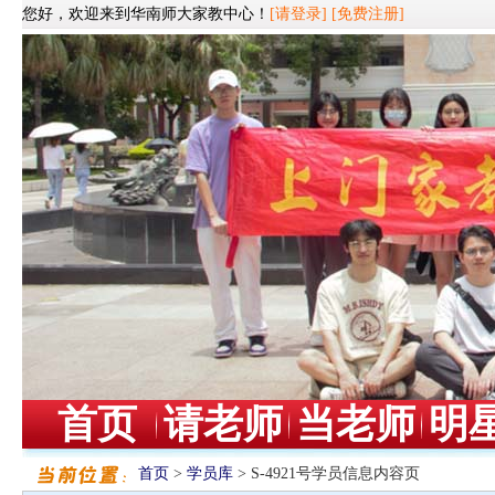
您好，欢迎来到华南师大家教中心！
[请登录]
[免费注册]
首页
请老师
当老师
明
首页
>
学员库
> S-4921号学员信息内容页