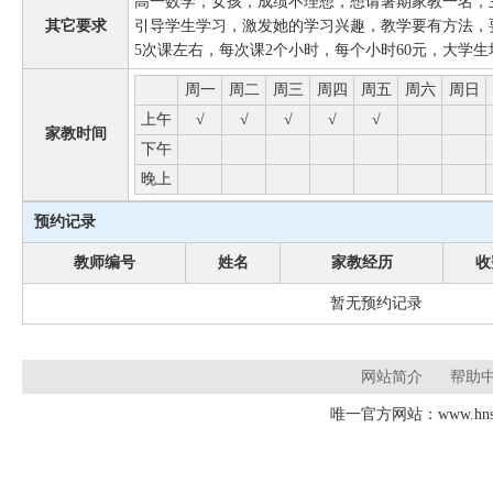
高一数学，女孩，成绩不理想，想请暑期家教一名，
其它要求
引导学生学习，激发她的学习兴趣，教学要有方法，
5次课左右，每次课2个小时，每个小时60元，大学
周一
周二
周三
周四
周五
周六
周日
上午
√
√
√
√
√
家教时间
下午
晚上
预约记录
教师编号
姓名
家教经历
收
暂无预约记录
网站简介
帮助
唯一官方网站：www.hnsd