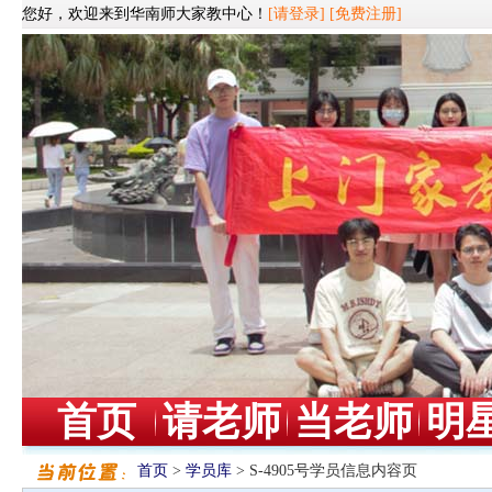
您好，欢迎来到华南师大家教中心！
[请登录]
[免费注册]
首页
请老师
当老师
明
首页
>
学员库
> S-4905号学员信息内容页