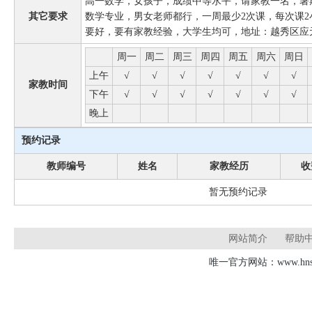
高一数学，女孩子，成绩中等水平，请家教一名，暑
其它要求
数学专业，男女老师都行，一周最少2次课，每次课2
要好，要有家教经验，大学生均可，地址：越秀区应
周一
周二
周三
周四
周五
周六
周日
上午
√
√
√
√
√
√
√
家教时间
下午
√
√
√
√
√
√
√
晚上
预约记录
教师编号
姓名
家教经历
收
暂无预约记录
网站简介
帮助
唯一官方网站：www.hnsd