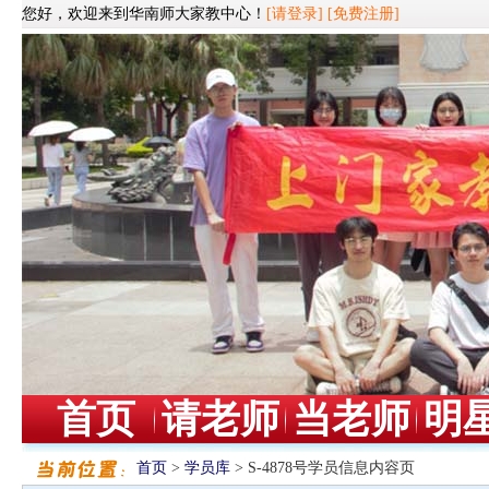
您好，欢迎来到华南师大家教中心！
[请登录]
[免费注册]
首页
请老师
当老师
明
首页
>
学员库
> S-4878号学员信息内容页