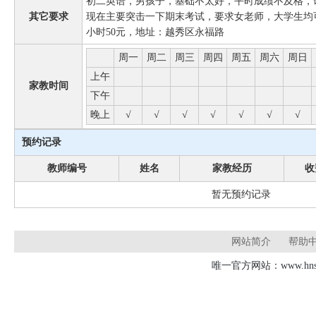
初二英语，男孩子，基础不太好，平时成绩不及格，
其它要求
现在主要突击一下期末考试，要求女老师，大学生均
小时50元，地址：越秀区永福路
周一
周二
周三
周四
周五
周六
周日
上午
家教时间
下午
晚上
√
√
√
√
√
√
√
预约记录
教师编号
姓名
家教经历
收
暂无预约记录
网站简介
帮助
唯一官方网站：www.hnsd