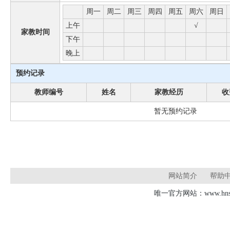
周一
周二
周三
周四
周五
周六
周日
上午
√
家教时间
下午
晚上
预约记录
教师编号
姓名
家教经历
收
暂无预约记录
网站简介
帮助
唯一官方网站：www.hnsd